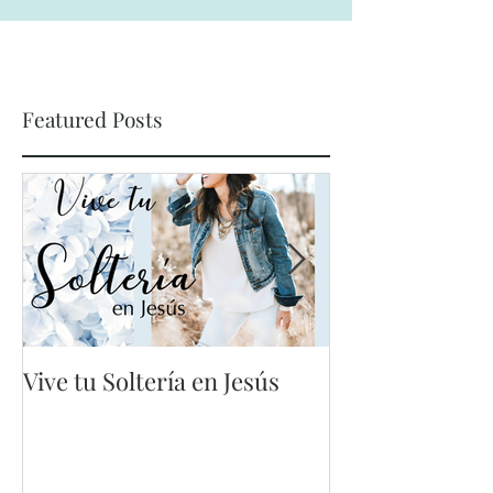
Featured Posts
Vive tu Soltería en Jesús
Mis errores no
vano