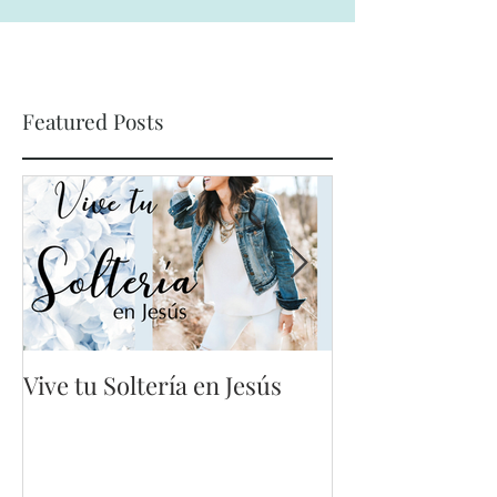
Featured Posts
Vive tu Soltería en Jesús
Mis errores no
vano