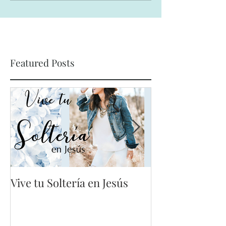
Featured Posts
Vive tu Soltería en Jesús
Mis errores no
vano