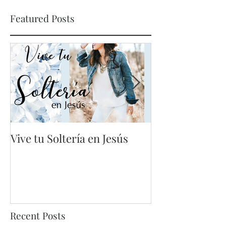
Featured Posts
Vive tu Soltería en Jesús
Mis errores no
vano
Recent Posts