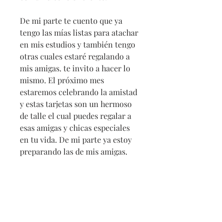
De mi parte te cuento que ya
tengo las mías listas para atachar
en mis estudios y también tengo
otras cuales estaré regalando a
mis amigas. te invito a hacer lo
mismo. El próximo mes
estaremos celebrando la amistad
y estas tarjetas son un hermoso
de talle el cual puedes regalar a
esas amigas y chicas especiales
en tu vida. De mi parte ya estoy
preparando las de mis amigas.
La orden consta de 9 tarjetas
impresas donde 5 de ellas te
llegarán decoradas con mis hilos
favoritos.