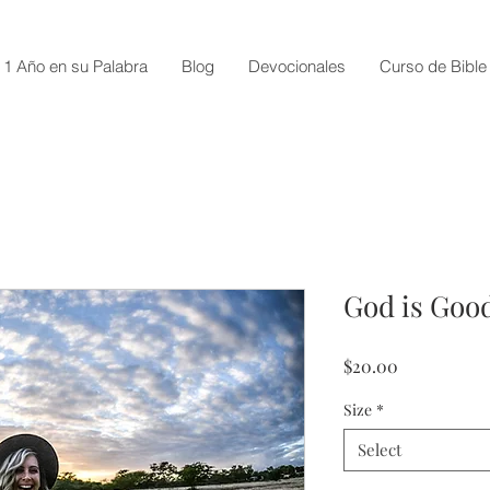
1 Año en su Palabra
Blog
Devocionales
Curso de Bible
God is Good
Price
$20.00
Size
*
Select